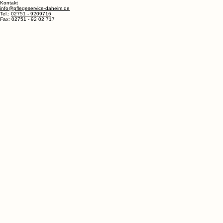
Kostenfreie Anfrage
Pflegeservice Daheim LTD.
Zajecza 15
00-351 Warschau
Tel:
0048 795 454 855
Postanschrift
Pflegeservice Daheim
Hinterstöppel 25a
57319 Bad Berleburg
Kontakt
info@pflegeservice-daheim.de
Tel.:
02751 - 9209716
Fax: 02751 - 92 02 717