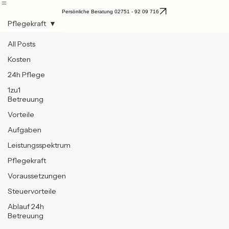
Leistungen
Ablauf & Bedarfsermittlung
Gut zu Wissen
Über uns
Praca w opiece
Persönliche Beratung 02751 - 92 09 716
Pflegekraft
All Posts
Kosten
24h Pflege
1zu1
Betreuung
Vorteile
Aufgaben
Leistungsspektrum
Pflegekraft
Voraussetzungen
Steuervorteile
Ablauf 24h
Betreuung