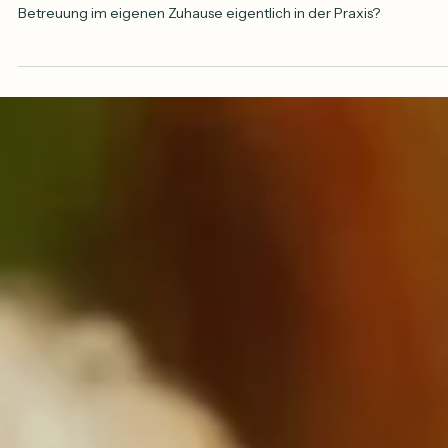
zuhause konkret ab?
Viele Familien stehen vor der gleichen Frage, wenn plötzlich
Pflegebedarf entsteht: Wie funktioniert eine 24-Stunden-
Betreuung im eigenen Zuhause eigentlich in der Praxis?