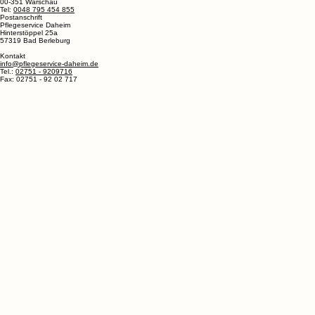
Pflegeservice Daheim LTD.
Zajecza 15
00-351 Warschau
Tel:
0048 795 454 855
Postanschrift
Pflegeservice Daheim
Hinterstöppel 25a
57319 Bad Berleburg
Kontakt
info@pflegeservice-daheim.de
Tel.:
02751 - 9209716
Fax: 02751 - 92 02 717