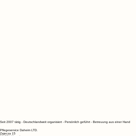
Unsere Services entdecken und Kontakt auf
Unsere Services
Keine verfügbar
Seit 2007 tätig - Deutschlandweit organisiert - Persönlich geführt - Betreuung aus einer Hand