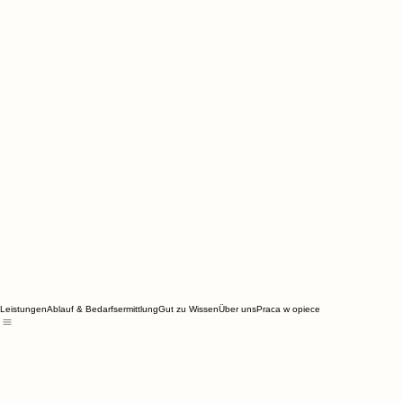
Leistungen
Ablauf & Bedarfsermittlung
Gut zu Wissen
Über uns
Praca w opiece