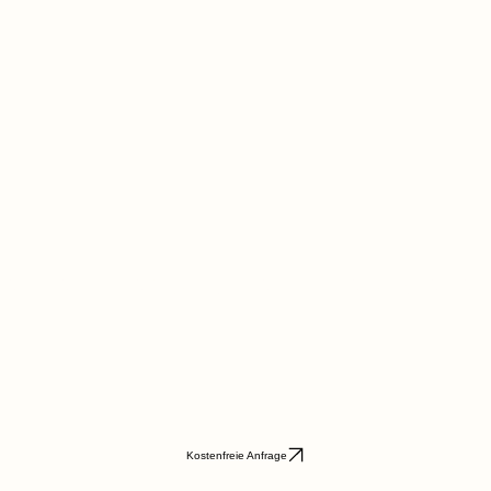
nehmen
en Termine vorhanden. Bitte später e
Kostenfreie Anfrage